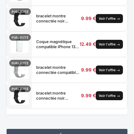
Garmin 20mm /
Forerunner / Venu /
Vivoactive /
PUBLICITÉ
ABCduWeb®
bracelet montre
9.99 €
Voir l'offre
→
connectée noir
compatible Garmin
18mm / Forerunner /
Venu / Vivoactive /
PUBLICITÉ
ABCduWeb®
Coque magnétique
12.49 €
Voir l'offre
→
compatible iPhone 13 /
14, Souple TPU Anti-
Choc, Anneau Aimanté
Intégré, Protection
PUBLICITÉ
Appareil Photo
bracelet montre
9.99 €
Voir l'offre
→
ABCduWeb®
connectée compatible
Garmin 18mm /
Forerunner / Venu /
Vivoactive /
PUBLICITÉ
ABCduWeb®
bracelet montre
9.99 €
Voir l'offre
→
connectée noir
compatible Garmin
22mm / Forerunner /
Venu / Vivoactive /
ABCduWeb®