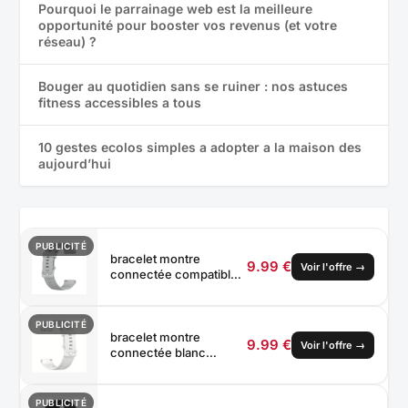
Pourquoi le parrainage web est la meilleure
opportunité pour booster vos revenus (et votre
réseau) ?
Bouger au quotidien sans se ruiner : nos astuces
fitness accessibles a tous
10 gestes ecolos simples a adopter a la maison des
aujourd’hui
PUBLICITÉ
bracelet montre
9.99 €
Voir l'offre
→
connectée compatible
Garmin 18mm /
Forerunner / Venu /
Vivoactive /
PUBLICITÉ
ABCduWeb®
bracelet montre
9.99 €
Voir l'offre
→
connectée blanc
compatible Garmin
22mm / Forerunner /
Venu / Vivoactive /
PUBLICITÉ